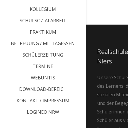
KOLLEGIUM
SCHULSOZIALARBEIT
PRAKTIKUM
BETREUUNG / MITTAGESSEN
Realschule
SCHÜLERZEITUNG
Niers
TERMINE
Unsere Schule 
WEBUNTIS
des Lernens, 
DOWNLOAD-BEREICH
sozialen Mite
KONTAKT / IMPRESSUM
und der Bege
Schülerinnen 
LOGINEO NRW
Schüler aus vi