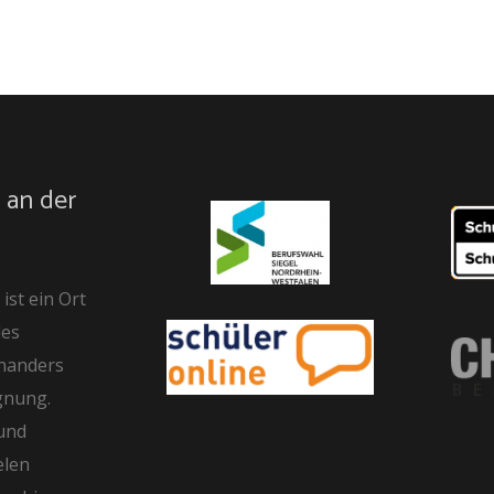
 an der
ist ein Ort
des
inanders
gnung.
und
elen